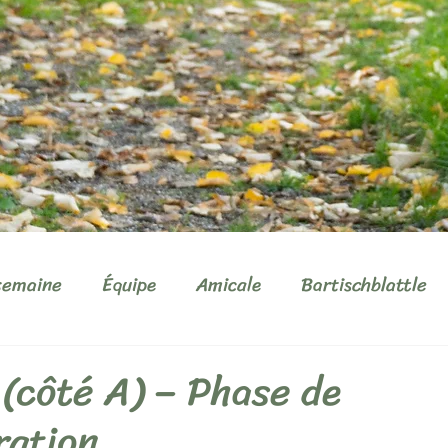
semaine
Équipe
Amicale
Bartischblattle
(côté A) – Phase de
ration