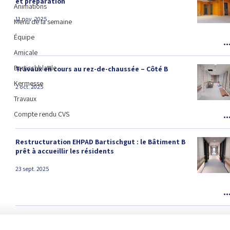
et préparation
Animations
11 nov. 2025
Menu de la semaine
Équipe
Amicale
Bartischblattle
Travaux en cours au rez-de-chaussée – Côté B
Kermesse
2 oct. 2025
Travaux
Compte rendu CVS
Restructuration EHPAD Bartischgut : le Bâtiment B
prêt à accueillir les résidents
23 sept. 2025