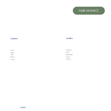
FAIRE UN DON
Actualités
Navigation
Animations
Accueil
Menus
EHPAD
Bartischblattle
SAVS
Équipe
Emplois
Kermesse
Contact
Contact