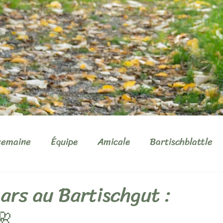
semaine
Équipe
Amicale
Bartischblattle
ars au Bartischgut :
🌸