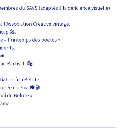
membres du SAVS (adaptés à la déficience visuelle) 
c l’Association Creative vintage.
icap 🎤.
 le « Printemps des poètes ».
idents.
🎺.
 au Bartisch 🎭.
tiation à la Belote.
soirée cinéma 🍽️🎬.
oi de Belote ».
Dame.