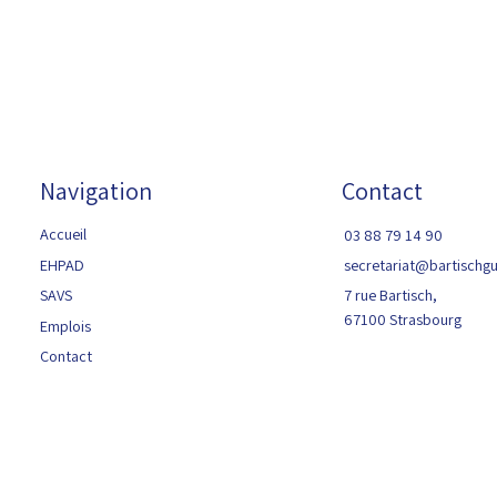
Navigation
Contact
 salle de pause
Le CSE du Bartischgut : Un
Accueil
03 88 79 14 90
ipes
pilier pour les salariés
EHPAD
secretariat@bartischgut
SAVS
7 rue Bartisch,
67100 Strasbourg
Emplois
Contact