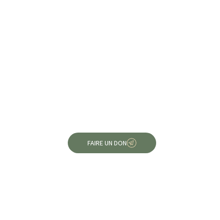
❤️ Retour en images sur la
Une nouvelle
pour les équ
Saint-Valentin 🌹
FAIRE UN DON