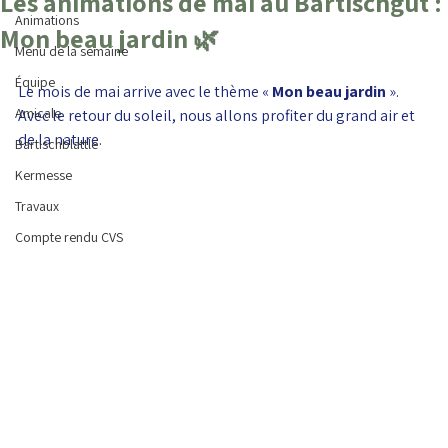
Les animations de mai au Bartischgut :
Animations
Mon beau jardin 🌿
Menu de la semaine
Équipe
Le mois de mai arrive avec le thème « 
Mon beau jardin 
». 
Amicale
Avec le retour du soleil, nous allons profiter du grand air et 
de la nature.
Bartischblattle
Kermesse
Travaux
Compte rendu CVS