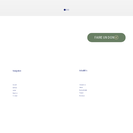
FAIRE UN DON
Actualités
Navigation
Grande fête de Carnaval : déguisements,
cavalcade et beignets ! 🎭
Animations
Accueil
Menus
EHPAD
Bartischblattle
SAVS
Équipe
Emplois
Kermesse
Contact