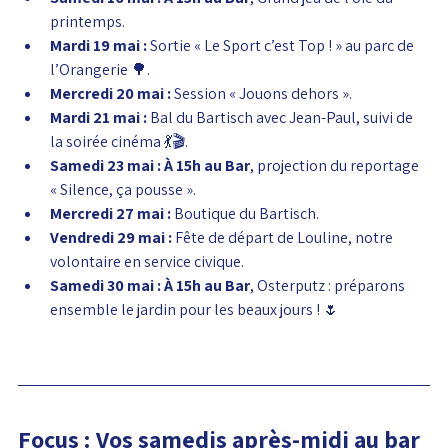
printemps.
Mardi 19 mai :
 Sortie « Le Sport c’est Top ! » au parc de 
l’Orangerie 🌳.
Mercredi 20 mai :
 Session « Jouons dehors ».
Mardi 21 mai :
 Bal du Bartisch avec Jean-Paul, suivi de 
la soirée cinéma 💃🎬.
Samedi 23 mai :
À 15h au Bar
, projection du reportage 
« Silence, ça pousse ».
Mercredi 27 mai :
 Boutique du Bartisch.
Vendredi 29 mai :
 Fête de départ de Louline, notre 
volontaire en service civique.
Samedi 30 mai :
À 15h au Bar
, Osterputz : préparons 
ensemble le jardin pour les beaux jours ! 🌷
Focus : Vos samedis après-midi au bar 