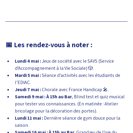
📅 Les rendez-vous à noter :
Lundi 4 mai :
 Jeux de société avec le SAVS (Service 
d'Accompagnement à la Vie Sociale) 🎲.
Mardi 5 mai :
 Séance d’activités avec les étudiants de 
l’EDIAC.
Jeudi 7 mai :
 Chorale avec France Handicap 🎤.
Samedi 9 mai :
À 15h au Bar
, Blind test et quiz musical 
pour tester vos connaissances. (En matinée : Atelier 
bricolage pour la décoration des portes).
Lundi 11 mai :
 Dernière séance de gym douce pour la 
saison.
Samedi 16 mai :
À 15h au Bar
, Grand jeu de l’oie du 