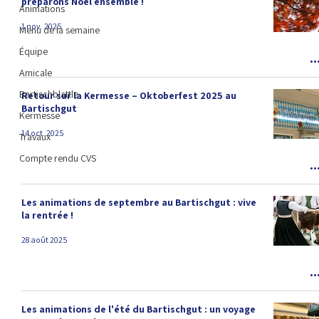
préparons Noël ensemble !
Animations
1 nov. 2025
Menu de la semaine
Équipe
Amicale
Bartischblattle
Retour sur la Kermesse – Oktoberfest 2025 au
Bartischgut
Kermesse
14 oct. 2025
Travaux
Compte rendu CVS
Les animations de septembre au Bartischgut : vive
la rentrée !
28 août 2025
Les animations de l'été du Bartischgut : un voyage