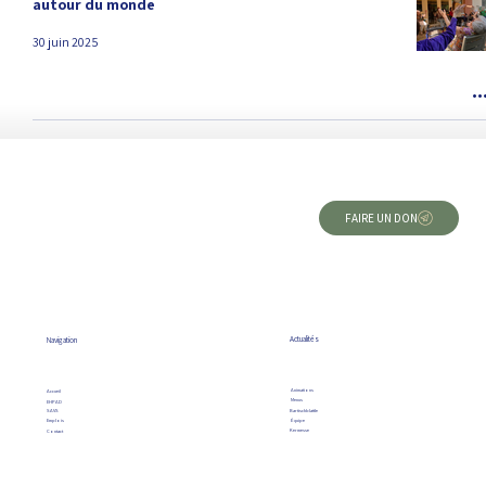
autour du monde
30 juin 2025
FAIRE UN DON
Actualités
Navigation
Animations
Accueil
Menus
EHPAD
Bartischblattle
SAVS
Équipe
Emplois
Kermesse
Contact